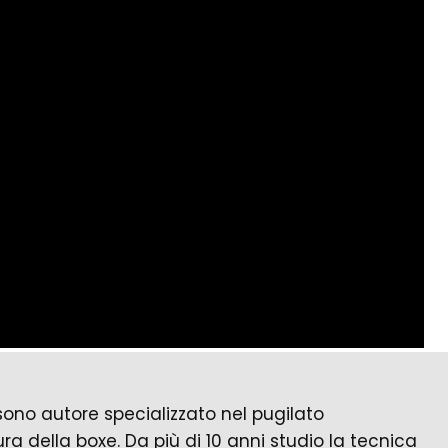
no autore specializzato nel pugilato
ura della boxe. Da più di 10 anni studio la tecnica