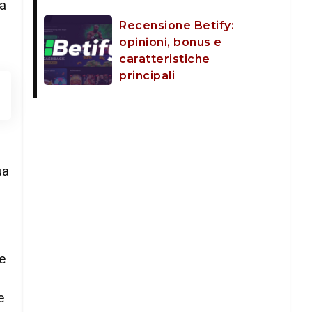
ta
Recensione Betify:
opinioni, bonus e
caratteristiche
principali
ua
e
e