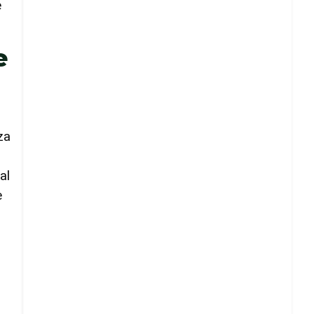
e
e
za
al
e