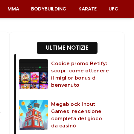
MMA
BODYBUILDING
KARATE
UFC
ULTIME NOTIZIE
Codice promo Betify:
scopri come ottenere
il miglior bonus di
benvenuto
Megablock Inout
o
.
Games: recensione
completa del gioco
da casinò