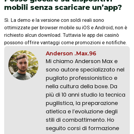
mobili senza scaricare un’app?
Sì. La demo e la versione con soldi reali sono
ottimizzate per browser mobile su iOS e Android; non è
richiesto alcun download. Tuttavia le app dei casinò
possono offrire vantaggi come promozioni e notifiche.
Anderson .Max.96
Mi chiamo Anderson Max e
sono autore specializzato nel
pugilato professionistico e
nella cultura della boxe. Da
più di 10 anni studio la tecnica
pugilistica, la preparazione
atletica e l’evoluzione degli
stili di combattimento. Ho
seguito corsi di formazione