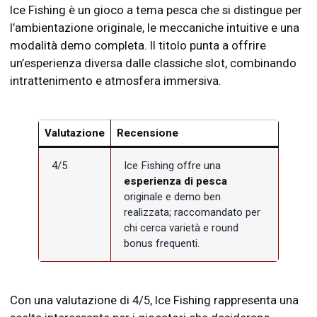
Ice Fishing è un gioco a tema pesca che si distingue per
l’ambientazione originale, le meccaniche intuitive e una
modalità demo completa. Il titolo punta a offrire
un’esperienza diversa dalle classiche slot, combinando
intrattenimento e atmosfera immersiva.
Valutazione
Recensione
4/5
Ice Fishing offre una
esperienza di pesca
originale e demo ben
realizzata; raccomandato per
chi cerca varietà e round
bonus frequenti.
Con una valutazione di 4/5, Ice Fishing rappresenta una