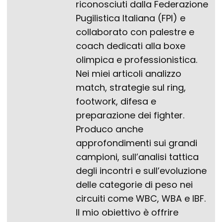
riconosciuti dalla Federazione
Pugilistica Italiana (FPI) e
collaborato con palestre e
coach dedicati alla boxe
olimpica e professionistica.
Nei miei articoli analizzo
match, strategie sul ring,
footwork, difesa e
preparazione dei fighter.
Produco anche
approfondimenti sui grandi
campioni, sull’analisi tattica
degli incontri e sull’evoluzione
delle categorie di peso nei
circuiti come WBC, WBA e IBF.
Il mio obiettivo è offrire