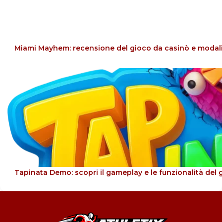
Miami Mayhem: recensione del gioco da casinò e modal
Tapinata Demo: scopri il gameplay e le funzionalità del 