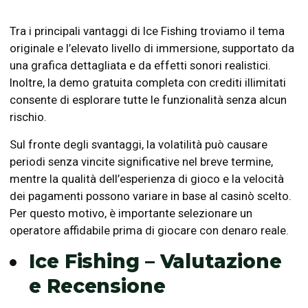
Tra i principali vantaggi di Ice Fishing troviamo il tema
originale e l’elevato livello di immersione, supportato da
una grafica dettagliata e da effetti sonori realistici.
Inoltre, la demo gratuita completa con crediti illimitati
consente di esplorare tutte le funzionalità senza alcun
rischio.
Sul fronte degli svantaggi, la volatilità può causare
periodi senza vincite significative nel breve termine,
mentre la qualità dell’esperienza di gioco e la velocità
dei pagamenti possono variare in base al casinò scelto.
Per questo motivo, è importante selezionare un
operatore affidabile prima di giocare con denaro reale.
Ice Fishing – Valutazione
e Recensione