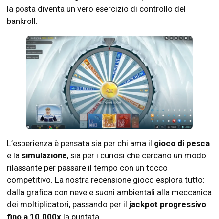
la posta diventa un vero esercizio di controllo del
bankroll.
L’esperienza è pensata sia per chi ama il
gioco di pesca
e la
simulazione
, sia per i curiosi che cercano un modo
rilassante per passare il tempo con un tocco
competitivo. La nostra recensione gioco esplora tutto:
dalla grafica con neve e suoni ambientali alla meccanica
dei moltiplicatori, passando per il
jackpot progressivo
fino a 10.000x
la puntata.