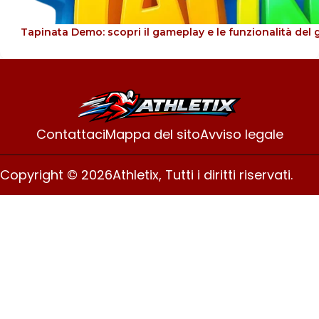
Tapinata Demo: scopri il gameplay e le funzionalità del 
Contattaci
Mappa del sito
Avviso legale
Copyright © 2026
Athletix, Tutti i diritti riservati.