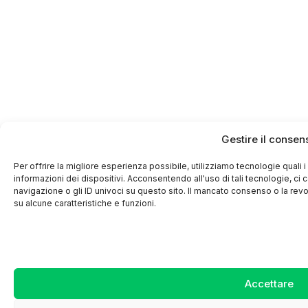
Gestire il consen
Per offrire la migliore esperienza possibile, utilizziamo tecnologie qual
informazioni dei dispositivi. Acconsentendo all'uso di tali tecnologie, ci c
navigazione o gli ID univoci su questo sito. Il mancato consenso o la r
su alcune caratteristiche e funzioni.
Accettare