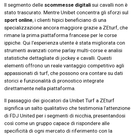
Il segmento delle
scommesse digitali
sui cavalli non è
stato trascurato. Mentre Unibet concentra gli sforzi sul
sport online
, i clienti hipici beneficiano di una
specializzazione ancora maggiore grazie a ZEturf, che
rimane la prima piattaforma francese per le corse
ippiche. Qui l’esperienza utente è stata migliorata con
strumenti avanzati come parlay multi-corse e analisi
statistiche dettagliate di jockey e cavalli. Questi
elementi offrono un reale vantaggio competitivo agli
appassionati di turf, che possono ora contare su dati
storici e funzionalità di pronostico integrate
direttamente nella piattaforma.
Il passaggio dei giocatori da Unibet Turf a ZEturf
significa un salto qualitativo che testimonia l’attenzione
di FDJ United per i segmenti di nicchia, presentandosi
così come un gruppo capace di rispondere alle
specificità di ogni mercato di riferimento con la