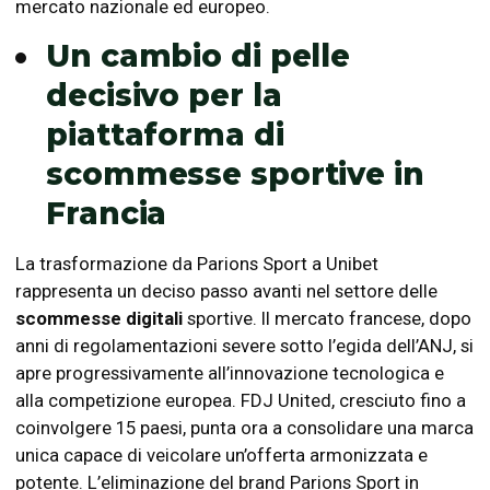
mercato nazionale ed europeo.
Un cambio di pelle
decisivo per la
piattaforma di
scommesse sportive in
Francia
La trasformazione da Parions Sport a Unibet
rappresenta un deciso passo avanti nel settore delle
scommesse digitali
sportive. Il mercato francese, dopo
anni di regolamentazioni severe sotto l’egida dell’ANJ, si
apre progressivamente all’innovazione tecnologica e
alla competizione europea. FDJ United, cresciuto fino a
coinvolgere 15 paesi, punta ora a consolidare una marca
unica capace di veicolare un’offerta armonizzata e
potente. L’eliminazione del brand Parions Sport in