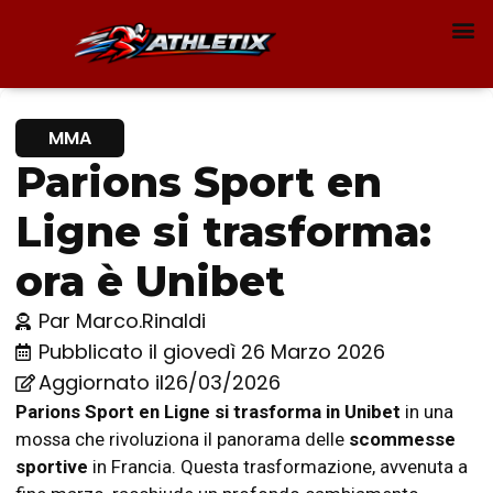
MMA
Parions Sport en
Ligne si trasforma:
ora è Unibet
Par
Marco.Rinaldi
Pubblicato il
giovedì 26 Marzo 2026
Aggiornato il26/03/2026
Parions Sport en Ligne si trasforma in Unibet
in una
mossa che rivoluziona il panorama delle
scommesse
sportive
in Francia. Questa trasformazione, avvenuta a