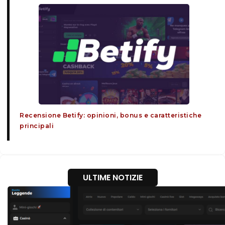
Recensione Betify: opinioni, bonus e caratteristiche
principali
ULTIME NOTIZIE