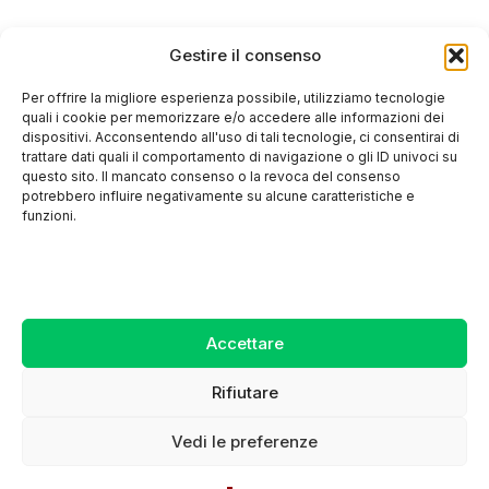
Gestire il consenso
Per offrire la migliore esperienza possibile, utilizziamo tecnologie
quali i cookie per memorizzare e/o accedere alle informazioni dei
dispositivi. Acconsentendo all'uso di tali tecnologie, ci consentirai di
trattare dati quali il comportamento di navigazione o gli ID univoci su
questo sito. Il mancato consenso o la revoca del consenso
potrebbero influire negativamente su alcune caratteristiche e
funzioni.
Tapinata Demo: scopri il gameplay e le funzionalità
del gioco
Accettare
Rifiutare
Contattaci
Mappa del sito
Avviso legale
Vedi le preferenze
Copyright © 2026
Athletix, Tutti i diritti riservati.