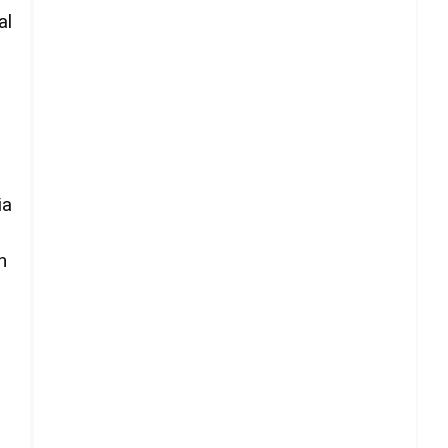
al
ia
n