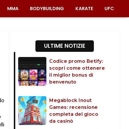
MMA
BODYBUILDING
KARATE
UFC
ULTIME NOTIZIE
Codice promo Betify:
scopri come ottenere
il miglior bonus di
benvenuto
do
Megablock Inout
Games: recensione
completa del gioco
o
da casinò
li